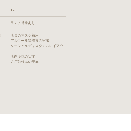
19
ランチ営業あり
策
店員のマスク着用
アルコール等消毒の実施
ソーシャルディスタンスレイアウ
ト
店内換気の実施
入店前検温の実施