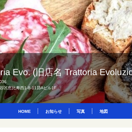
oria Evo. (旧店名 Trattoria Evoluzi
036
区恵比寿西1-8-11昴Aビル1F
HOME
お知らせ
写真
地図