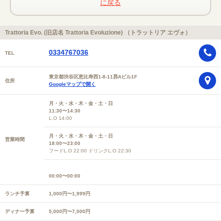
に戻る
Trattoria Evo. (旧店名 Trattoria Evoluzione) （トラットリア エヴォ）
0334767036
TEL
東京都渋谷区恵比寿西1-8-11昴Aビル1F
住所
Googleマップで開く
月・火・水・木・金・土・日
11:30〜14:30
L.O 14:00
月・火・水・木・金・土・日
営業時間
18:00〜23:00
フードL.O 22:00 ドリンクL.O 22:30
00:00〜00:00
ランチ予算
1,000円〜1,999円
ディナー予算
5,000円〜7,000円