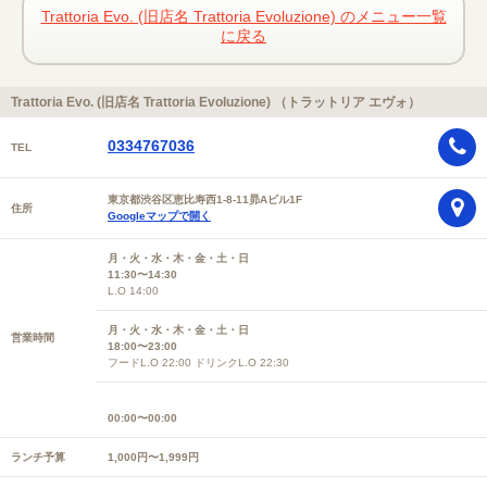
Trattoria Evo. (旧店名 Trattoria Evoluzione) のメニュー一覧
に戻る
Trattoria Evo. (旧店名 Trattoria Evoluzione) （トラットリア エヴォ）
0334767036
TEL
東京都渋谷区恵比寿西1-8-11昴Aビル1F
住所
Googleマップで開く
月・火・水・木・金・土・日
11:30〜14:30
L.O 14:00
月・火・水・木・金・土・日
営業時間
18:00〜23:00
フードL.O 22:00 ドリンクL.O 22:30
00:00〜00:00
ランチ予算
1,000円〜1,999円