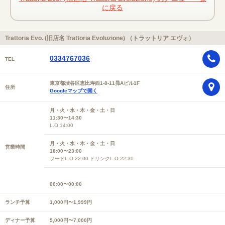
に戻る
Trattoria Evo. (旧店名 Trattoria Evoluzione) （トラットリア エヴォ）
0334767036
TEL
東京都渋谷区恵比寿西1-8-11昴Aビル1F
住所
Googleマップで開く
月・火・水・木・金・土・日
11:30〜14:30
L.O 14:00
月・火・水・木・金・土・日
営業時間
18:00〜23:00
フードL.O 22:00 ドリンクL.O 22:30
00:00〜00:00
ランチ予算
1,000円〜1,999円
ディナー予算
5,000円〜7,000円