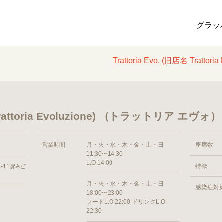
グラッ
Trattoria Evo. (旧店名 Trat
名 Trattoria Evoluzione) （トラットリア エヴォ）
営業時間
月・火・水・木・金・土・日
座席数
11:30〜14:30
L.O 14:00
特徴
-11昴Aビ
月・火・水・木・金・土・日
感染症対
18:00〜23:00
フードL.O 22:00 ドリンクL.O
22:30