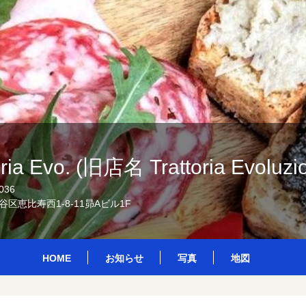
oria Evo. (旧店名 Trattoria Evoluzi
036
区恵比寿西1-8-11昴Aビル1F
HOME
お知らせ
写真
地図