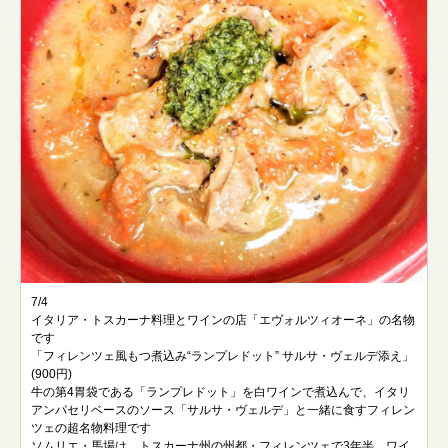
7/4
イタリア・トスカーナ料理とワインの店「エヴォルツィオーネ」の名物
です
「フィレンツェ風もつ煮込み“ランプレドット” サルサ・ヴェルデ添え」
(900円)
牛の第4胃袋である「ランプレドット」を白ワインで煮込んで、イタリ
アンパセリベースのソース「サルサ・ヴェルデ」と一緒に食すフィレン
ツェの超名物料理です
ソムリエ・馬場は、トスカーナ州の州都・フィレンツェで3年半、ワイ