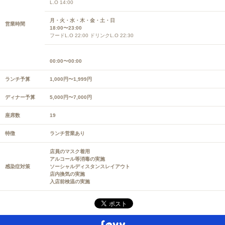
L.O 14:00
月・火・水・木・金・土・日
営業時間
18:00〜23:00
フードL.O 22:00 ドリンクL.O 22:30
00:00〜00:00
ランチ予算
1,000円〜1,999円
ディナー予算
5,000円〜7,000円
座席数
19
特徴
ランチ営業あり
店員のマスク着用
アルコール等消毒の実施
感染症対策
ソーシャルディスタンスレイアウト
店内換気の実施
入店前検温の実施