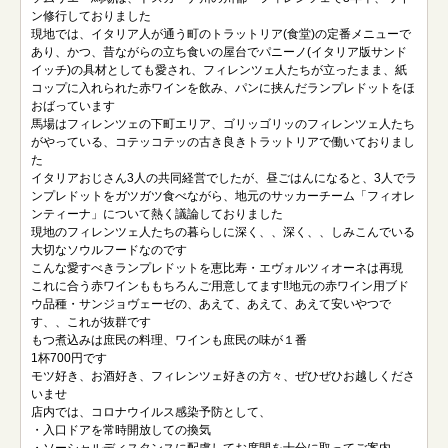
ン修行しておりました
現地では、イタリア人が通う町のトラットリア(食堂)の定番メニューで
あり、かつ、昔ながらの立ち食いの屋台でパニーノ(イタリア版サンド
イッチ)の具材としても愛され、フィレンツェ人たちが立ったまま、紙
コップに入れられた赤ワインを飲み、パンに挟んだランプレドットをほ
おばっています
馬場はフィレンツェの下町エリア、ゴリッゴリッのフィレンツェ人たち
がやっている、コテッコテッの古き良きトラットリアで働いておりまし
た
イタリアおじさん3人の共同経営でしたが、昼ごはんになると、3人でラ
ンプレドットをガツガツ食べながら、地元のサッカーチーム「フィオレ
ンティーナ」について熱く議論しておりました
現地のフィレンツェ人たちの暮らしに深く、、深く、、しみこんでいる
大切なソウルフードなのです
こんな愛すべきランプレドットを恵比寿・エヴォルツィオーネは再現
これに合う赤ワインももちろんご用意してます‼️地元の赤ワイン用ブド
ウ品種・サンジョヴェーゼの、あえて、あえて、あえて安いやつで
す、、これが抜群です
もつ煮込みは庶民の料理、ワインも庶民の味が１番
1杯700円です
モツ好き、お酒好き、フィレンツェ好きの方々、ぜひぜひお越しくださ
いませ
店内では、コロナウイルス感染予防として、
・入口ドアを常時開放しての換気