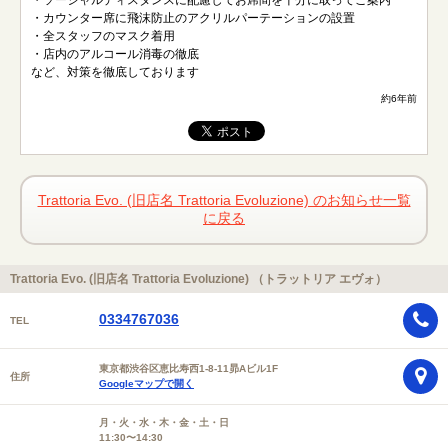
・ソーシャルディスタンスに配慮してお席間を十分に取ってご案内
・カウンター席に飛沫防止のアクリルパーテーションの設置
・全スタッフのマスク着用
・店内のアルコール消毒の徹底
など、対策を徹底しております
約6年前
Trattoria Evo. (旧店名 Trattoria Evoluzione) のお知らせ一覧
に戻る
Trattoria Evo. (旧店名 Trattoria Evoluzione) （トラットリア エヴォ）
0334767036
TEL
東京都渋谷区恵比寿西1-8-11昴Aビル1F
住所
Googleマップで開く
月・火・水・木・金・土・日
11:30〜14:30