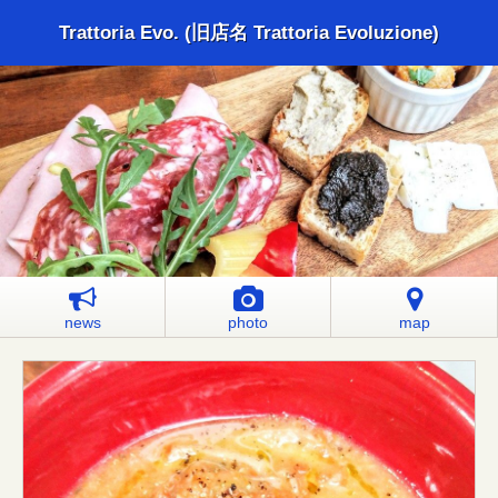
Trattoria Evo. (旧店名 Trattoria Evoluzione)
news
photo
map